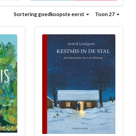
Sortering
goedkoopste eerst
Toon 27