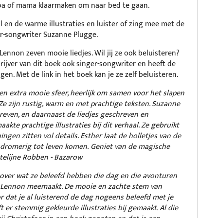
apa of mama klaarmaken om naar bed te gaan.
l en de warme illustraties en luister of zing mee met de
er-songwriter Suzanne Plugge.
Lennon zeven mooie liedjes. Wil jij ze ook beluisteren?
rijver van dit boek ook singer-songwriter en heeft de
en. Met de link in het boek kan je ze zelf beluisteren.
een extra mooie sfeer, heerlijk om samen voor het slapen
. Ze zijn rustig, warm en met prachtige teksten. Suzanne
reven, en daarnaast de liedjes geschreven en
kte prachtige illustraties bij dit verhaal. Ze gebruikt
ingen zitten vol details. Esther laat de holletjes van de
, dromerig tot leven komen. Geniet van de magische
atelijne Robben - Bazarow
 over wat ze beleefd hebben die dag en die avonturen
ie Lennon meemaakt. De mooie en zachte stem van
 dat je al luisterend de dag nogeens beleefd met je
t er stemmig gekleurde illustraties bij gemaakt. Al die