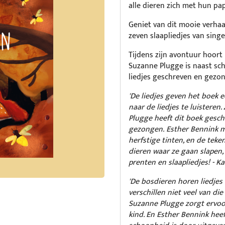
alle dieren zich met hun p
Geniet van dit mooie verhaa
zeven slaapliedjes van sing
Tijdens zijn avontuur hoort 
Suzanne Plugge is naast sch
liedjes geschreven en gezong
'De liedjes geven het boek 
naar de liedjes te luisteren
Plugge heeft dit boek gesch
gezongen. Esther Bennink maa
herfstige tinten, en de teken
dieren waar ze gaan slapen
prenten en slaapliedjes! - K
'De bosdieren horen liedjes
verschillen niet veel van d
Suzanne Plugge zorgt ervoor
kind. En Esther Bennink heef