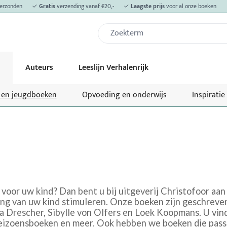
erzonden
✓
Gratis
verzending vanaf €20,-
✓
Laagste prijs
voor al onze boeken
Auteurs
Leeslijn Verhalenrijk
- en jeugdboeken
Opvoeding en onderwijs
Inspiratie
voor uw kind? Dan bent u bij uitgeverij Christofoor aan
ing van uw kind stimuleren. Onze boeken zijn geschreven
la Drescher, Sibylle von Olfers en Loek Koopmans. U vin
izoensboeken en meer. Ook hebben we boeken die passen