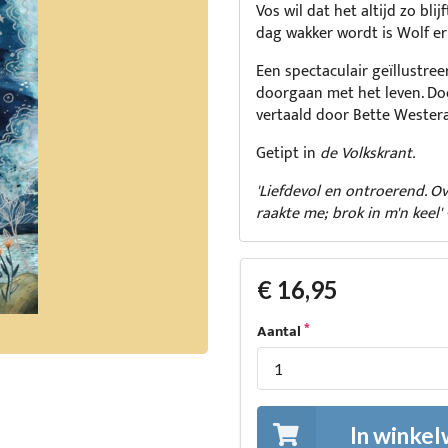
Vos wil dat het altijd zo bli
dag wakker wordt is Wolf er 
Een spectaculair geïllustree
doorgaan met het leven. Doo
vertaald door Bette Westera
Getipt in
de Volkskrant.
'Liefdevol en ontroerend. O
raakte me; brok in m'n keel
€ 16,95
Aantal
In winke