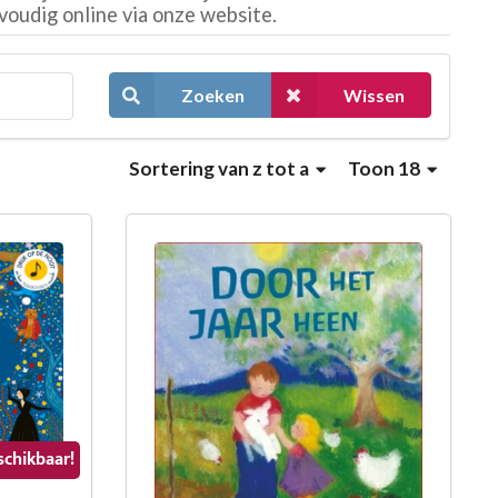
voudig online via onze website.
Zoeken
Wissen
Sortering
van z tot a
Toon 18
schikbaar!