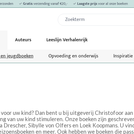
erzonden
✓
Gratis
verzending vanaf €20,-
✓
Laagste prijs
voor al onze boeken
Auteurs
Leeslijn Verhalenrijk
- en jeugdboeken
Opvoeding en onderwijs
Inspiratie
voor uw kind? Dan bent u bij uitgeverij Christofoor aan
ing van uw kind stimuleren. Onze boeken zijn geschreven
la Drescher, Sibylle von Olfers en Loek Koopmans. U vin
izoensboeken en meer. Ook hebben we boeken die passen