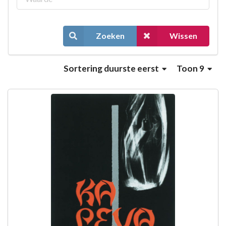
Zoeken
Wissen
Sortering
duurste eerst
Toon 9