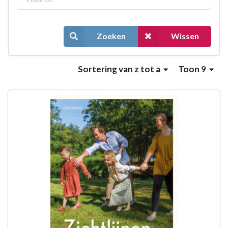
Zoeken
Wissen
Sortering
van z tot a
Toon 9