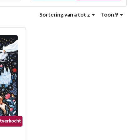
Sortering
van a tot z
Toon 9
uitverkocht