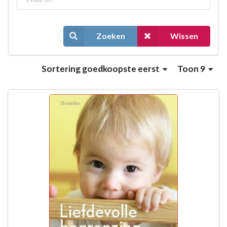
Zoeken
Wissen
Sortering
goedkoopste eerst
Toon 9