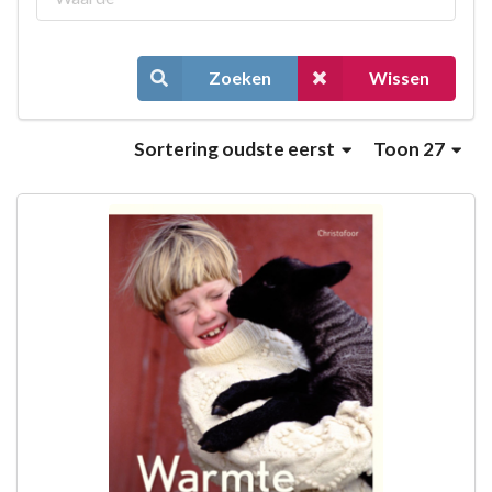
Zoeken
Wissen
Sortering
oudste eerst
Toon 27