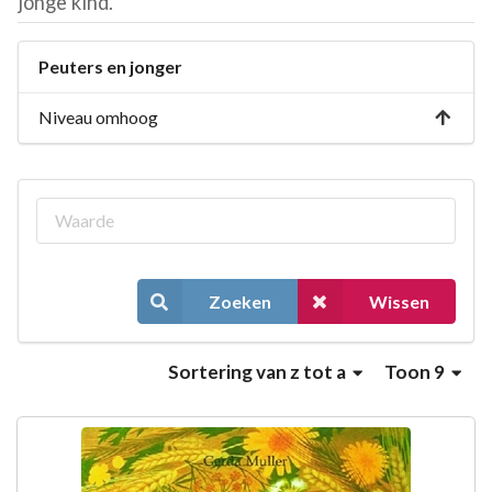
jonge kind.
Peuters en jonger
Niveau omhoog
Zoeken
Wissen
Sortering
van z tot a
Toon 9