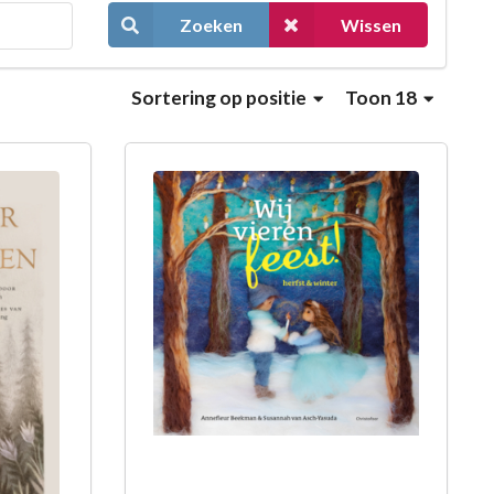
Zoeken
Wissen
Sortering
op positie
Toon 18