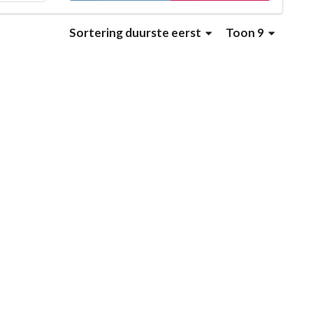
Sortering
duurste eerst
Toon 9