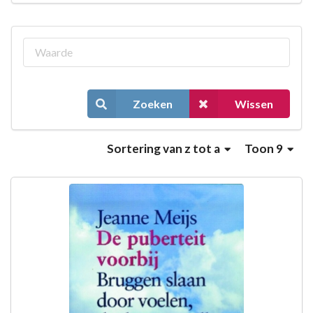
Zoeken
Wissen
Sortering
van z tot a
Toon 9