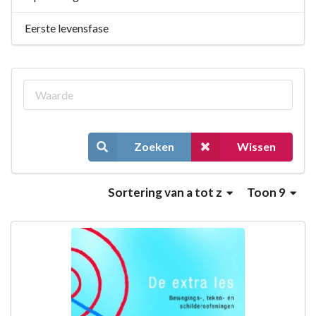
Eerste levensfase
Zoeken
Wissen
Sortering
van a tot z
Toon 9