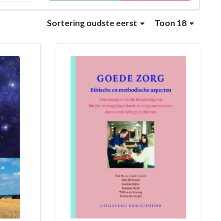
Sortering
oudste eerst
Toon 18