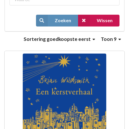
Zoeken
Wissen
Sortering
goedkoopste eerst
Toon 9