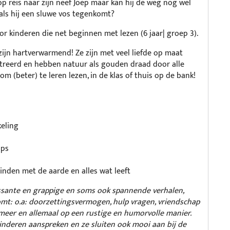
 op reis naar zijn neef Joep maar kan hij de weg nog wel
 als hij een sluwe vos tegenkomt?
or kinderen die net beginnen met lezen (6 jaar| groep 3).
zijn hartverwarmend! Ze zijn met veel liefde op maat
streerd en hebben natuur als gouden draad door alle
om (beter) te leren lezen, in de klas of thuis op de bank!
keling
ips
binden met de aarde en alles wat leeft
essante en grappige en soms ook spannende verhalen,
omt: o.a: doorzettingsvermogen, hulp vragen, vriendschap
meer en allemaal op een rustige en humorvolle manier.
inderen aanspreken en ze sluiten ook mooi aan bij de