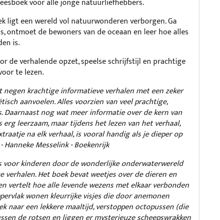
orleesboek voor alle jonge natuurliefhebbers.
oek ligt een wereld vol natuurwonderen verborgen. Ga
s, ontmoet de bewoners van de oceaan en leer hoe alles
en is.
r de verhalende opzet, speelse schrijfstijl en prachtige
oor te lezen.
t negen krachtige informatieve verhalen met een zeker
ëtisch aanvoelen. Alles voorzien van veel prachtige,
ies. Daarnaast nog wat meer informatie over de kern van
is erg leerzaam, maar tijdens het lezen van het verhaal,
extraatje na elk verhaal, is vooral handig als je dieper op
 - Hanneke Messelink - Boekenrijk
is voor kinderen door de wonderlijke onderwaterwereld
 verhalen. Het boek bevat weetjes over de dieren en
, en vertelt hoe alle levende wezens met elkaar verbonden
ppervlak wonen kleurrijke visjes die door anemonen
k naar een lekkere maaltijd, verstoppen octopussen (die
ussen de rotsen en liggen er mysterieuze scheepswrakken