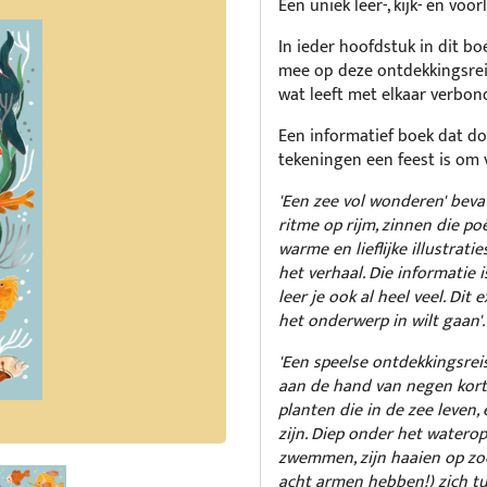
Een uniek leer-, kijk- en vo
In ieder hoofdstuk in dit b
mee op deze ontdekkingsrei
wat leeft met elkaar verbond
Een informatief boek dat doo
tekeningen een feest is om v
'Een zee vol wonderen' beva
ritme op rijm, zinnen die po
warme en lieflijke illustrat
het verhaal. Die informatie 
leer je ook al heel veel. Dit 
het onderwerp in wilt gaan'.
'Een speelse ontdekkingsre
aan de hand van negen korte
planten die in de zee leven
zijn. Diep onder het watero
zwemmen, zijn haaien op zoe
acht armen hebben!) zich t