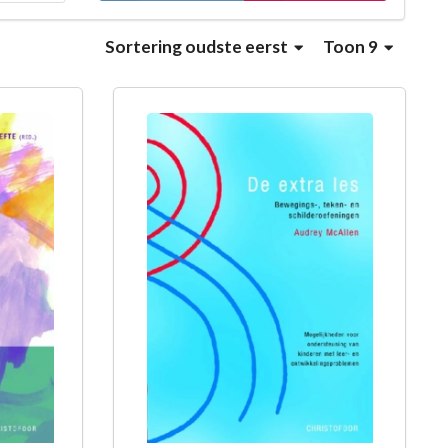
Sortering
oudste eerst
Toon 9