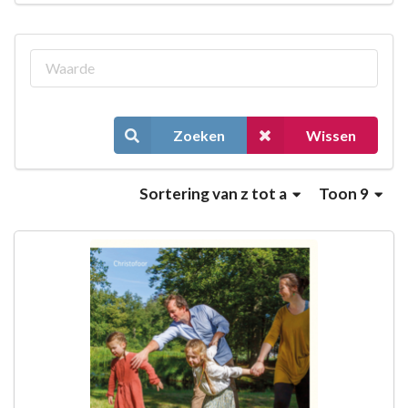
Zoeken
Wissen
Sortering
van z tot a
Toon 9