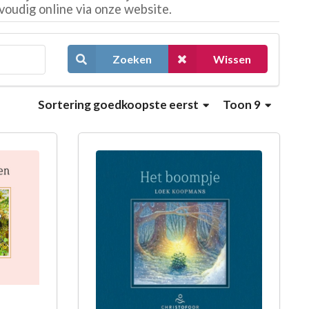
voudig online via onze website.
Zoeken
Wissen
Sortering
goedkoopste eerst
Toon 9